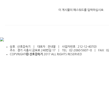
이 게시물의 패스워드를 입력하십시오.
인
천
출
장
상호 : 산호감속기 | 대표자 : 전내열 | 사업자번호 : 212-12-40703
안
주소 : 경기 시흥시 금오로 248번길 17 | TEL : 02-2060-5607~8 | FAX : 02-2
마
COPYRIGHT
ⓒ 산호감속기
2017 ALL RIGHTS RESERVED​
출
장
마
사
지
출
장
안
마
바
나
나
출
장
안
마