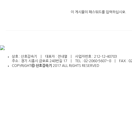
이 게시물의 패스워드를 입력하십시오.
인
천
출
장
상호 : 산호감속기 | 대표자 : 전내열 | 사업자번호 : 212-12-40703
안
주소 : 경기 시흥시 금오로 248번길 17 | TEL : 02-2060-5607~8 | FAX : 02-2
마
COPYRIGHT
ⓒ 산호감속기
2017 ALL RIGHTS RESERVED​
출
장
마
사
지
출
장
안
마
바
나
나
출
장
안
마