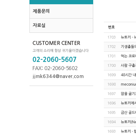
제품문의
자료실
번호
1703
뉴토끼 -
CUSTOMER CENTER
1702
기생충들의
고객의 소리에 항상 귀기울이겠습니다
1701
먹는 코로
02-2060-5607
1700
사람 구충
FAX: 02-2060-5602
1699
48시간 
jjmk6344@naver.com
1698
meconi
1697
암을 굶기
1696
뉴토끼에서
1695
금산 골드비
1694
뉴토끼(Ne
1693
뉴토끼 - 