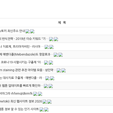
제 목
 뉴토끼 최신주소 안내
 번식전략 - 2019년 이슈 키워드 "기…
나 치료제, 트리아자비린 - 러시아 …
제 메벤다졸(Mebendazole)도 항암효과…
내 코로나19 사멸시키는 구충제 '이…
um staining 관련 추천 아이템 모음 - 성인약…
는 대사치료 구충제 - 메벤다졸 - 러…
 웹툰 업데이트를 빠르게 확인하…
아그라 rhfemqldkrmfk
wtoki) 최신 웹사이트 정보 2026
웹툰 정보 알 수 있는 인기 사이트