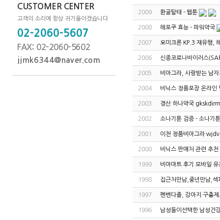
CUSTOMER CENTER
2009
환골탈태 - 웹툰
고객의 소리에 항상 귀기울이겠습니다
2008
해­포­쿠 효능 - 파워약국
02-2060-5607
2007
오미크론 KP.3 재유행
FAX: 02-2060-5602
2006
신종코로나바이러스(SARS
jjmk6344@naver.com
2005
비아그라, 사랑받는 남자
2004
비닉스 정품포장 온라인 
2003
경산 하나약국 gkskdirrn
2002
소나기툰 검증 - 소나기툰 
2001
이천 정품비아그라 wjdvn
2000
비닉스 판매처 관련 추천 
1999
비아마트 후기 모바일 유
1998
집근처만남,중년만남,섹
1997
펜벤다졸, 강아지 구충제
1996
남성들이선택한 남성건강공