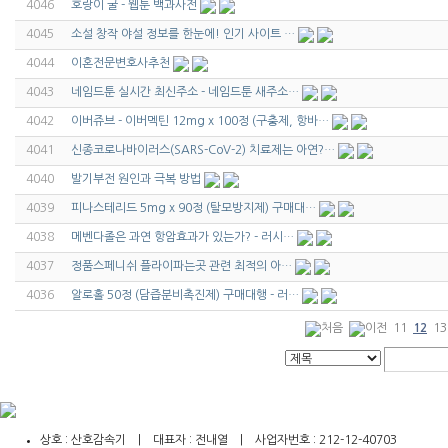
4046
호랑이 굴 - 웹툰 백과사전
4045
소설 창작 야설 정보를 한눈에! 인기 사이트 …
4044
이혼전문변호사추천
4043
네임드툰 실시간 최신주소 - 네임드툰 새주소…
4042
이버쥬브 - 이버멕틴 12mg x 100정 (구충제, 항바…
4041
신종코로나바이러스(SARS-CoV-2) 치료제는 아연?…
4040
발기부전 원인과 극복 방법
4039
피나스테리드 5mg x 90정 (탈모방지제) 구매대…
4038
메벤다졸은 과연 항암효과가 있는가? - 러시…
4037
정품스페니쉬 플라이파는곳 관련 최적의 아…
4036
알로홀 50정 (담즙분비촉진제) 구매대행 - 러…
11
12
13
인
천
출
장
상호 : 산호감속기 | 대표자 : 전내열 | 사업자번호 : 212-12-40703