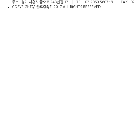
안
주소 : 경기 시흥시 금오로 248번길 17 | TEL : 02-2060-5607~8 | FAX : 02-2
마
COPYRIGHT
ⓒ 산호감속기
2017 ALL RIGHTS RESERVED​
출
장
마
사
지
출
장
안
마
바
나
나
출
장
안
마
블
로
그