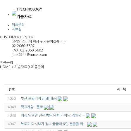
TPECHNOLOGY
기술자료
제품문의
자료실
CUSTOMER CENTER
고객의 소리에 항상 귀기울이겠습니다
02-2060-5607
FAX: 02-2060-5602
jjmk6344@naver.com
제품문의
HOME
>
기술자료
>
제품문의
번호
제 목
4050
부산 프릴리지 vmflfflwl
4049
학교걔담 - 툰코
4048
의성 일요일 진료 병원 완벽 가이드: 정형외…
4047
뉴토끼 다시보기 정보 궁금하셨던 분들을 위…